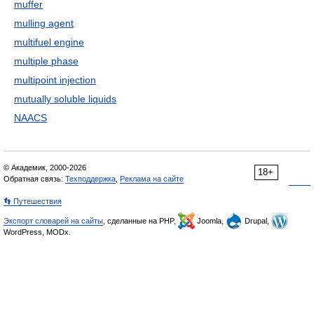
muffer
mulling agent
multifuel engine
multiple phase
multipoint injection
mutually soluble liquids
NAACS
© Академик, 2000-2026
18+
Обратная связь:
Техподдержка
,
Реклама на сайте
👣 Путешествия
Экспорт словарей на сайты
, сделанные на PHP,
Joomla,
Drupal,
WordPress, MODx.