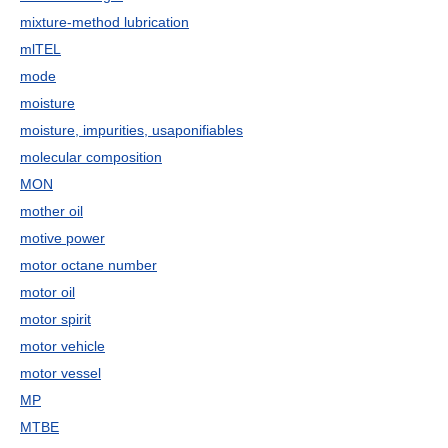
mixture-method lubrication
mlTEL
mode
moisture
moisture, impurities, usaponifiables
molecular composition
MON
mother oil
motive power
motor octane number
motor oil
motor spirit
motor vehicle
motor vessel
MP
MTBE